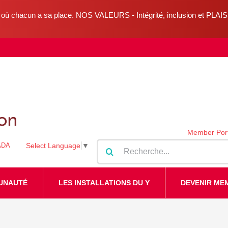
où chacun a sa place. NOS VALEURS - Intégrité, inclusion et PLAI
Member Port
Search
ADA
Select Language
▼
for:
UNAUTÉ
LES INSTALLATIONS DU Y
DEVENIR ME