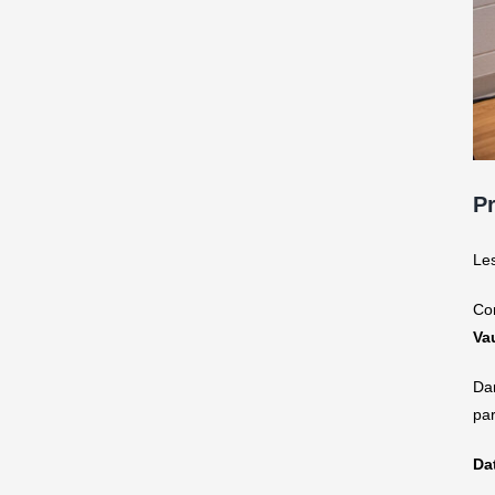
P
Les
Con
Va
Dan
par
Dat