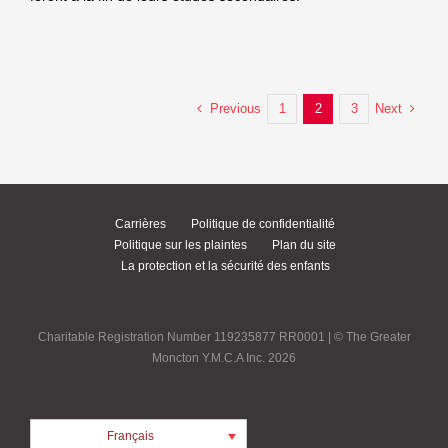
Previous
Next
1
2
3
Carrières
Politique de confidentialité
Politique sur les plaintes
Plan du site
La protection et la sécurité des enfants
Charitable Registration Number 119235877 RR0001 | © The Greater
Moncton Y.M.C.A Inc. 2026
Français